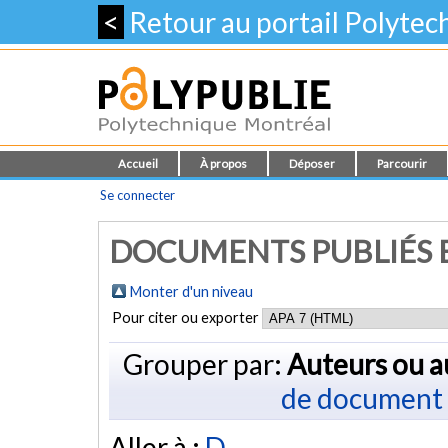
<
Retour au portail Polyte
Accueil
À propos
Déposer
Parcourir
Se connecter
DOCUMENTS PUBLIÉS E
Monter d'un niveau
Pour citer ou exporter
Grouper par:
Auteurs ou a
de document
Aller à :
D