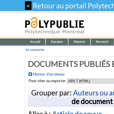
<
Retour au portail Polyte
Accueil
À propos
Déposer
Parcourir
Se connecter
DOCUMENTS PUBLIÉS E
Monter d'un niveau
Pour citer ou exporter
Grouper par:
Auteurs ou a
de document
Aller à :
Article de revue