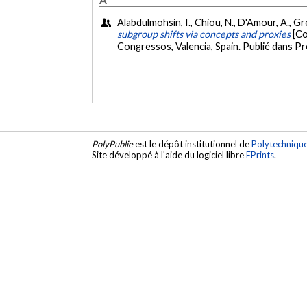
Alabdulmohsin, I., Chiou, N., D'Amour, A., Gret
subgroup shifts via concepts and proxies
[Co
Congressos, Valencia, Spain. Publié dans P
PolyPublie
est le dépôt institutionnel de
Polytechniqu
Site développé à l'aide du logiciel libre
EPrints
.