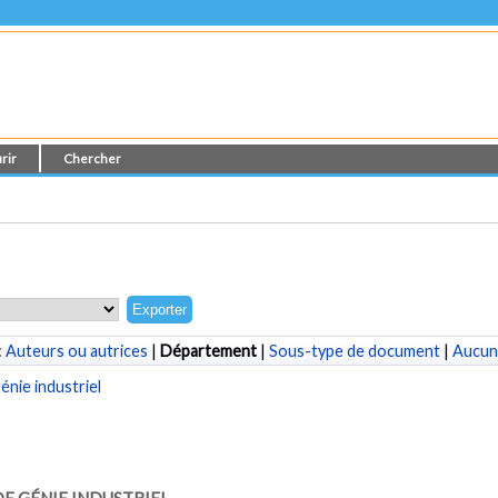
rir
Chercher
:
Auteurs ou autrices
|
Département
|
Sous-type de document
|
Aucun
nie industriel
E GÉNIE INDUSTRIEL