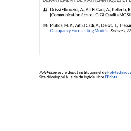
Drissi Elbouzidi, A., Ait El Cadi, A., Pellerin, 
[Communication écrite]. CIGI Qualita MOSIM
Mufida, M. K., Ait El Cadi, A., Delot, T., Trépa
Occupancy Forecasting Models.
Sensors
,
2
PolyPublie
est le dépôt institutionnel de
Polytechniqu
Site développé à l'aide du logiciel libre
EPrints
.