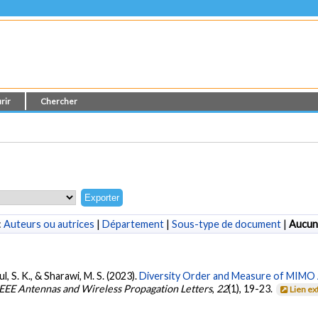
rir
Chercher
:
Auteurs ou autrices
|
Département
|
Sous-type de document
|
Aucun
l, S. K., & Sharawi, M. S. (2023).
Diversity Order and Measure of MIMO A
IEEE Antennas and Wireless Propagation Letters
,
22
(1), 19-23.
Lien e