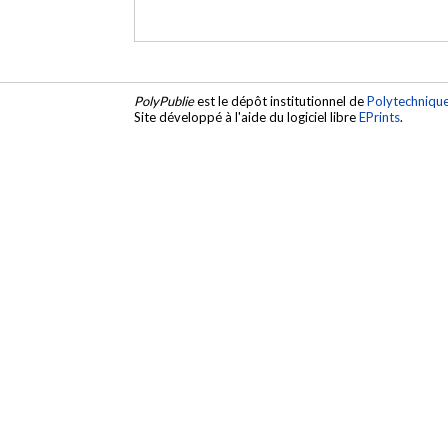
PolyPublie
est le dépôt institutionnel de
Polytechniqu
Site développé à l'aide du logiciel libre
EPrints
.