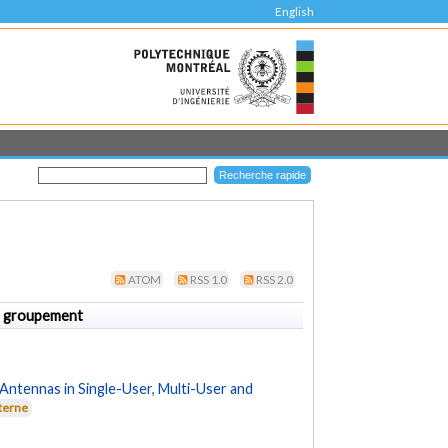
English
ATOM
RSS 1.0
RSS 2.0
 groupement
ntennas in Single-User, Multi-User and
xterne