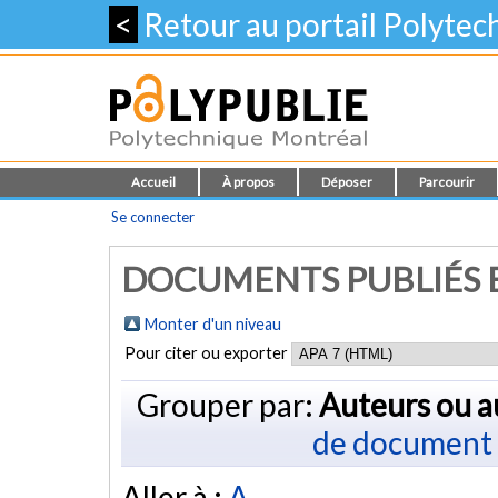
<
Retour au portail Polyte
Accueil
À propos
Déposer
Parcourir
Se connecter
DOCUMENTS PUBLIÉS E
Monter d'un niveau
Pour citer ou exporter
Grouper par:
Auteurs ou a
de document
Aller à :
A