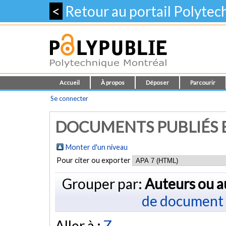
<
Retour au portail Polyte
Accueil
À propos
Déposer
Parcourir
Se connecter
DOCUMENTS PUBLIÉS E
Monter d'un niveau
Pour citer ou exporter
Grouper par:
Auteurs ou a
de document
Aller à :
Z