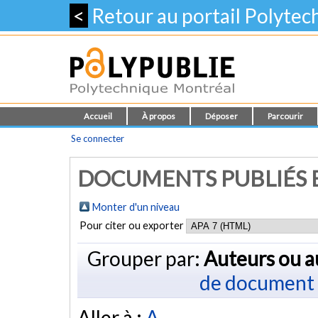
<
Retour au portail Polyte
Accueil
À propos
Déposer
Parcourir
Se connecter
DOCUMENTS PUBLIÉS E
Monter d'un niveau
Pour citer ou exporter
Grouper par:
Auteurs ou a
de document
Aller à :
A