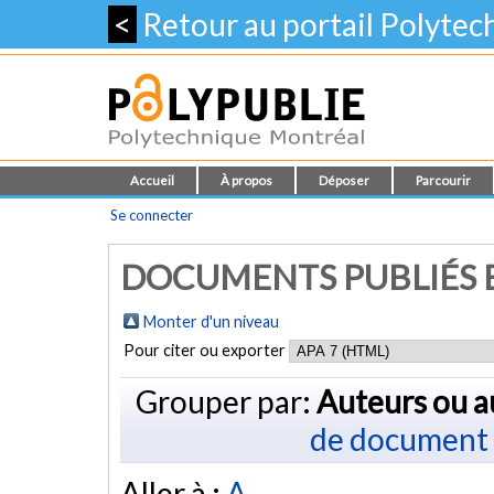
<
Retour au portail Polyte
Accueil
À propos
Déposer
Parcourir
Se connecter
DOCUMENTS PUBLIÉS E
Monter d'un niveau
Pour citer ou exporter
Grouper par:
Auteurs ou a
de document
Aller à :
A