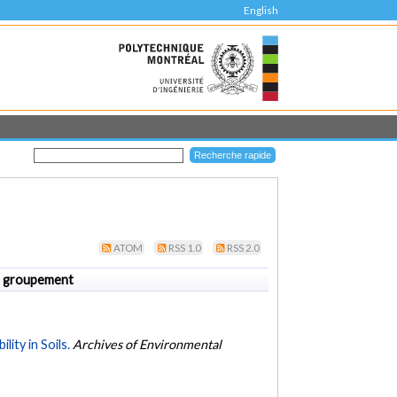
English
ATOM
RSS 1.0
RSS 2.0
 groupement
ity in Soils.
Archives of Environmental