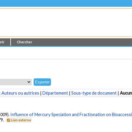
rir
Chercher
:
Auteurs ou autrices
|
Département
|
Sous-type de document
|
Aucun
2009).
Influence of Mercury Speciation and Fractionation on Bioaccessibil
79.
Lien externe