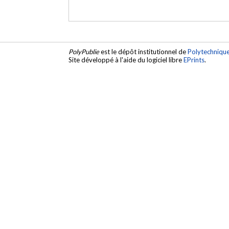
PolyPublie
est le dépôt institutionnel de
Polytechniqu
Site développé à l'aide du logiciel libre
EPrints
.