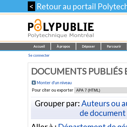
<
Retour au portail Polyte
Accueil
À propos
Déposer
Parcourir
Se connecter
DOCUMENTS PUBLIÉS E
Monter d'un niveau
Pour citer ou exporter
Grouper par:
Auteurs ou a
de document
Aller à :
Département de géni