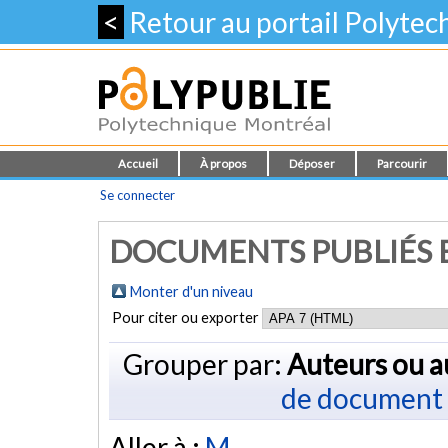
<
Retour au portail Polyte
Accueil
À propos
Déposer
Parcourir
Se connecter
DOCUMENTS PUBLIÉS E
Monter d'un niveau
Pour citer ou exporter
Grouper par:
Auteurs ou a
de document
Aller à :
M