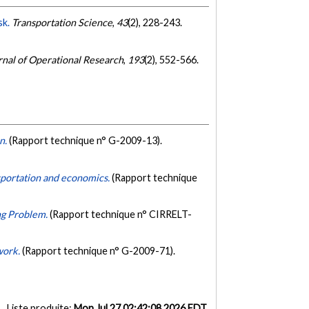
sk.
Transportation Science
,
43
(2), 228-243.
nal of Operational Research
,
193
(2), 552-566.
on.
(Rapport technique n° G-2009-13).
nsportation and economics.
(Rapport technique
ing Problem.
(Rapport technique n° CIRRELT-
work.
(Rapport technique n° G-2009-71).
Liste produite:
Mon Jul 27 02:42:08 2026 EDT
.