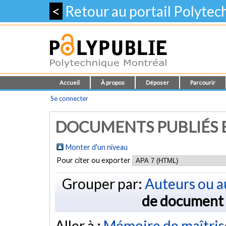
<
Retour au portail Polyte
Accueil
À propos
Déposer
Parcourir
Se connecter
DOCUMENTS PUBLIÉS E
Monter d'un niveau
Pour citer ou exporter
Grouper par:
Auteurs ou a
de document
Aller à :
Mémoire de maîtris