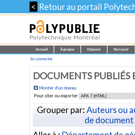
<
Retour au portail Polyte
Accueil
À propos
Déposer
Parcourir
Se connecter
DOCUMENTS PUBLIÉS E
Monter d'un niveau
Pour citer ou exporter
Grouper par:
Auteurs ou a
de document
Aller à :
Département de géni