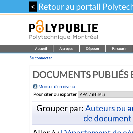
<
Retour au portail Polyte
Accueil
À propos
Déposer
Parcourir
Se connecter
DOCUMENTS PUBLIÉS E
Monter d'un niveau
Pour citer ou exporter
Grouper par:
Auteurs ou a
de document
Aller à :
Département de gén