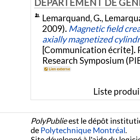
DÉPARTEMENT DE GÉNI
Lemarquand, G., Lemarquand
2009).
Magnetic field crea
axially magnetized cylin
[Communication écrite]. 
Research Symposium (PIE
Lien externe
Liste produ
PolyPublie
est le dépôt institut
de
Polytechnique Montréal
.
Site développé à l'aide du logicie