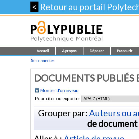
<
Retour au portail Polyte
Accueil
À propos
Déposer
Parcourir
Se connecter
DOCUMENTS PUBLIÉS E
Monter d'un niveau
Pour citer ou exporter
Grouper par:
Auteurs ou a
de document
Aller à :
Article de revue