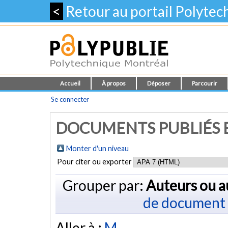
<
Retour au portail Polyte
Accueil
À propos
Déposer
Parcourir
Se connecter
DOCUMENTS PUBLIÉS E
Monter d'un niveau
Pour citer ou exporter
Grouper par:
Auteurs ou a
de document
Aller à :
M