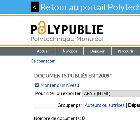
<
Retour au portail Polyte
Accueil
À propos
Déposer
Parcourir
Se connecter
DOCUMENTS PUBLIÉS EN "2009"
Monter d'un niveau
Pour citer ou exporter
Grouper par:
Auteurs ou autrices
|
Dépa
Nombre de documents:
0