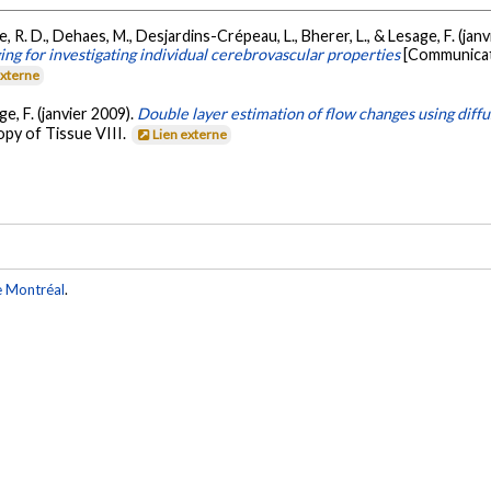
, R. D., Dehaes, M., Desjardins-Crépeau, L., Bherer, L., & Lesage, F. (jan
ng for investigating individual cerebrovascular properties
[Communicati
externe
ge, F. (janvier 2009).
Double layer estimation of flow changes using diff
py of Tissue VIII.
Lien externe
e Montréal
.