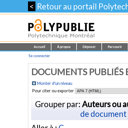
<
Retour au portail Polyte
Accueil
À propos
Déposer
Parcourir
Se connecter
DOCUMENTS PUBLIÉS E
Monter d'un niveau
Pour citer ou exporter
Grouper par:
Auteurs ou a
de document
Aller à :
C