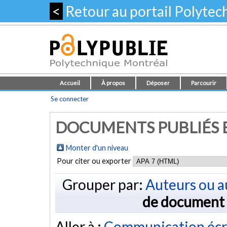
<
Retour au portail Polyte
Accueil
À propos
Déposer
Parcourir
Se connecter
DOCUMENTS PUBLIÉS E
Monter d'un niveau
Pour citer ou exporter
Grouper par:
Auteurs ou a
de document
Aller à :
Communication écr