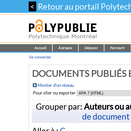
<
Retour au portail Polyte
Accueil
À propos
Déposer
Parcourir
Se connecter
DOCUMENTS PUBLIÉS E
Monter d'un niveau
Pour citer ou exporter
Grouper par:
Auteurs ou a
de document
Aller à :
C