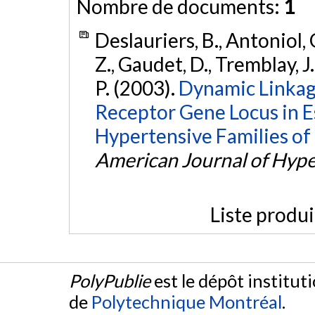
Nombre de documents:
1
Deslauriers, B., Antoniol, 
Z., Gaudet, D., Tremblay, J
P. (2003).
Dynamic Linkage
Receptor Gene Locus in E
Hypertensive Families of
American Journal of Hyp
Liste produ
PolyPublie
est le dépôt institut
de
Polytechnique Montréal
.