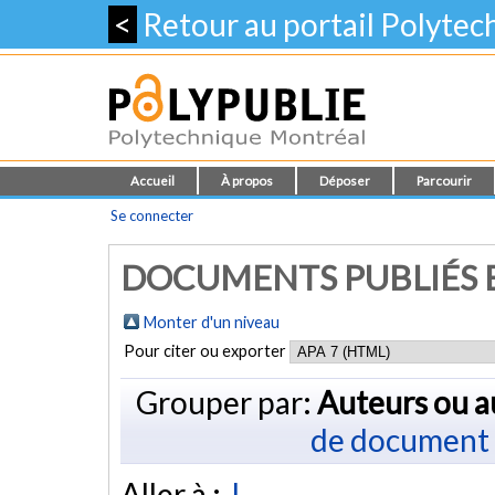
<
Retour au portail Polyte
Accueil
À propos
Déposer
Parcourir
Se connecter
DOCUMENTS PUBLIÉS E
Monter d'un niveau
Pour citer ou exporter
Grouper par:
Auteurs ou a
de document
Aller à :
J