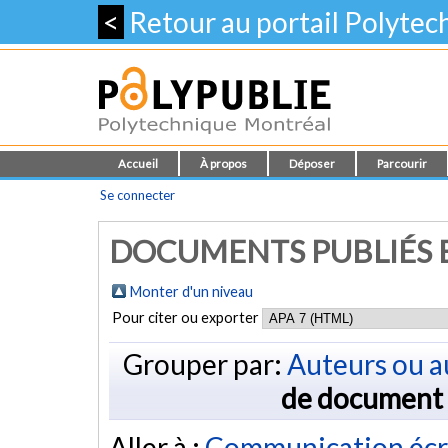
<
Retour au portail Polyte
Accueil
À propos
Déposer
Parcourir
Se connecter
DOCUMENTS PUBLIÉS E
Monter d'un niveau
Pour citer ou exporter
Grouper par:
Auteurs ou a
de document
Aller à :
Communication écr