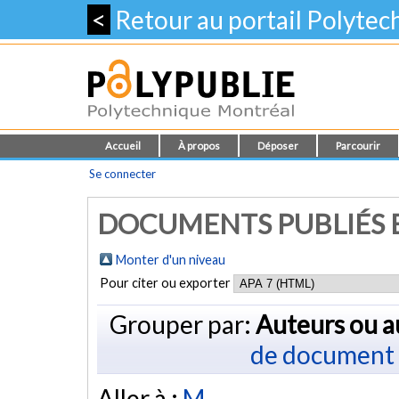
<
Retour au portail Polyte
Accueil
À propos
Déposer
Parcourir
Se connecter
DOCUMENTS PUBLIÉS E
Monter d'un niveau
Pour citer ou exporter
Grouper par:
Auteurs ou a
de document
Aller à :
M