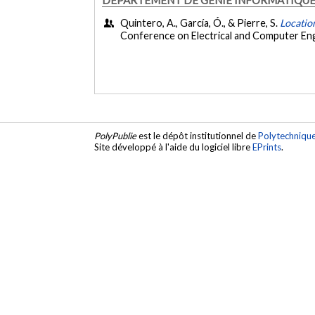
Quintero, A., García, Ó., & Pierre, S.
Locatio
Conference on Electrical and Computer En
PolyPublie
est le dépôt institutionnel de
Polytechniqu
Site développé à l'aide du logiciel libre
EPrints
.