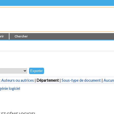
rir
Chercher
:
Auteurs ou autrices
|
Département
|
Sous-type de document
|
Aucun
énie logiciel
ET GÉNIE LOGICIEL