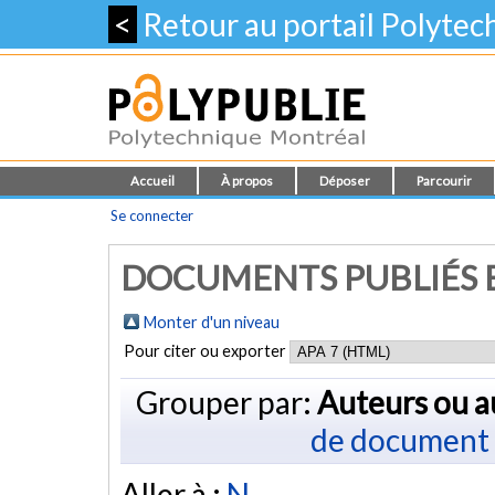
<
Retour au portail Polyte
Accueil
À propos
Déposer
Parcourir
Se connecter
DOCUMENTS PUBLIÉS E
Monter d'un niveau
Pour citer ou exporter
Grouper par:
Auteurs ou a
de document
Aller à :
N