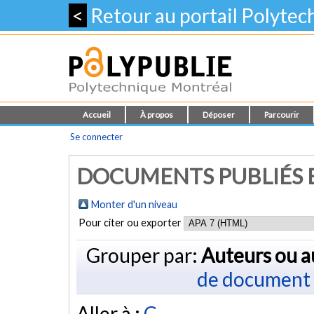
<
Retour au portail Polyte
Accueil
À propos
Déposer
Parcourir
Se connecter
DOCUMENTS PUBLIÉS E
Monter d'un niveau
Pour citer ou exporter
Grouper par:
Auteurs ou a
de document
Aller à :
C