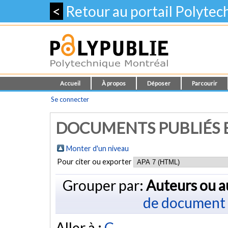
<
Retour au portail Polyte
Accueil
À propos
Déposer
Parcourir
Se connecter
DOCUMENTS PUBLIÉS E
Monter d'un niveau
Pour citer ou exporter
Grouper par:
Auteurs ou a
de document
Aller à :
C