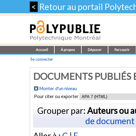
<
Retour au portail Polyte
Accueil
À propos
Déposer
Parcourir
Se connecter
DOCUMENTS PUBLIÉS E
Monter d'un niveau
Pour citer ou exporter
Grouper par:
Auteurs ou a
de document
Aller à :
C
|
F