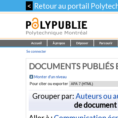
<
Retour au portail Polyte
Accueil
À propos
Déposer
Parcourir
Se connecter
DOCUMENTS PUBLIÉS E
Monter d'un niveau
Pour citer ou exporter
Grouper par:
Auteurs ou a
de document
Aller à :
Communication écr