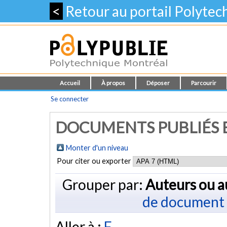
<
Retour au portail Polyte
Accueil
À propos
Déposer
Parcourir
Se connecter
DOCUMENTS PUBLIÉS E
Monter d'un niveau
Pour citer ou exporter
Grouper par:
Auteurs ou a
de document
Aller à :
F