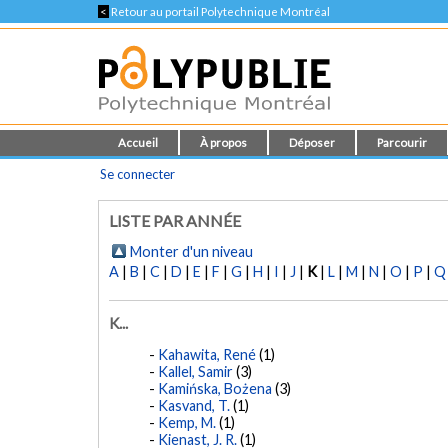
<
Retour au portail Polytechnique Montréal
Accueil
À propos
Déposer
Parcourir
Se connecter
LISTE PAR ANNÉE
Monter d'un niveau
A
|
B
|
C
|
D
|
E
|
F
|
G
|
H
|
I
|
J
|
K
|
L
|
M
|
N
|
O
|
P
|
Q
K...
Kahawita, René
(1)
Kallel, Samir
(3)
Kamińska, Bożena
(3)
Kasvand, T.
(1)
Kemp, M.
(1)
Kienast, J. R.
(1)