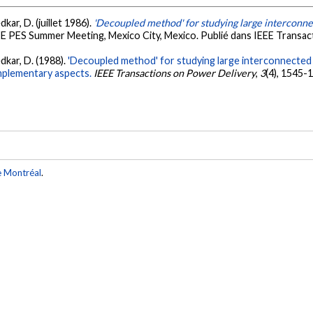
edkar, D. (juillet 1986).
'Decoupled method' for studying large interconn
EE PES Summer Meeting, Mexico City, Mexico. Publié dans IEEE Transac
hedkar, D. (1988).
'Decoupled method' for studying large interconnected
mplementary aspects.
IEEE Transactions on Power Delivery
,
3
(4), 1545-
e Montréal
.