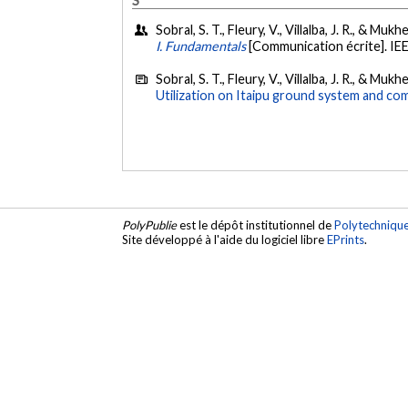
Sobral, S. T., Fleury, V., Villalba, J. R., & Mukh
I. Fundamentals
[Communication écrite]. IE
Sobral, S. T., Fleury, V., Villalba, J. R., & Muk
Utilization on Itaipu ground system and co
PolyPublie
est le dépôt institutionnel de
Polytechniqu
Site développé à l'aide du logiciel libre
EPrints
.