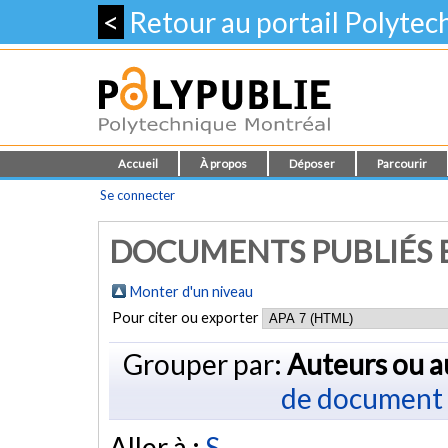
<
Retour au portail Polyte
Accueil
À propos
Déposer
Parcourir
Se connecter
DOCUMENTS PUBLIÉS E
Monter d'un niveau
Pour citer ou exporter
Grouper par:
Auteurs ou a
de document
Aller à :
S