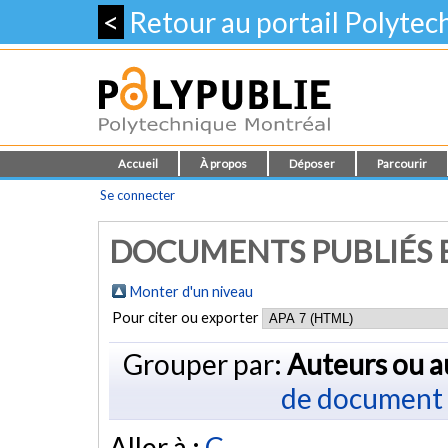
<
Retour au portail Polyte
Accueil
À propos
Déposer
Parcourir
Se connecter
DOCUMENTS PUBLIÉS E
Monter d'un niveau
Pour citer ou exporter
Grouper par:
Auteurs ou a
de document
Aller à :
C