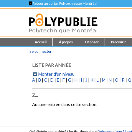
<
Retour au portail Polytechnique Montréal
Accueil
À propos
Déposer
Parcourir
Se connecter
LISTE PAR ANNÉE
Monter d'un niveau
A
|
B
|
C
|
D
|
E
|
F
|
G
|
H
|
I
|
J
|
K
|
L
|
M
|
N
|
O
|
P
|
Q
Z...
Aucune entrée dans cette section.
PolyPublie
est le dépôt institutionnel de
Polytechnique Mont