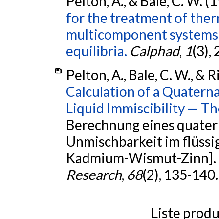
Pelton, A., & Bale, C. W. (
for the treatment of the
multicomponent systems a
equilibria.
Calphad
,
1
(3),
Pelton, A., Bale, C. W., & 
Calculation of a Quatern
Liquid Immiscibility — T
Berechnung eines quate
Unmischbarkeit im flüssi
Kadmium-Wismut-Zinn].
Research
,
68
(2), 135-140
Liste produ