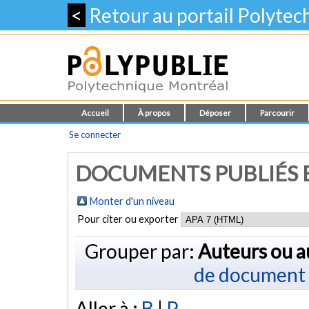
<
Retour au portail Polyte
Accueil
À propos
Déposer
Parcourir
Se connecter
DOCUMENTS PUBLIÉS E
Monter d'un niveau
Pour citer ou exporter
Grouper par:
Auteurs ou a
de document
Aller à :
B
|
P