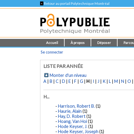
<
Retour au portail Polytechnique Montréal
Accueil
À propos
Déposer
Parcou
Se connecter
LISTE PAR ANNÉE
Monter d'un niveau
A
|
B
|
C
|
D
|
E
|
F
|
G
|
H
|
I
|
J
|
K
|
L
|
M
|
N
|
O
H...
Harrison, Robert B.
(1)
Haurie, Alain
(1)
Hay, D. Robert
(1)
Hoang, Van Hoi
(1)
Hode Keyser, J.
(1)
Hode Keyser, Joseph
(1)