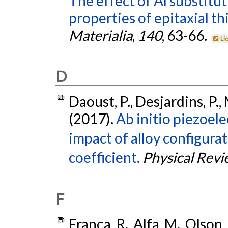
The effect of Al substitu
properties of epitaxial thi
Materialia
,
140
, 63-66.
Li
D
Daoust, P., Desjardins, P., 
(2017).
Ab initio piezoelec
impact of alloy configurat
coefficient.
Physical Revi
F
França, R., Alfa, M., Olson, 