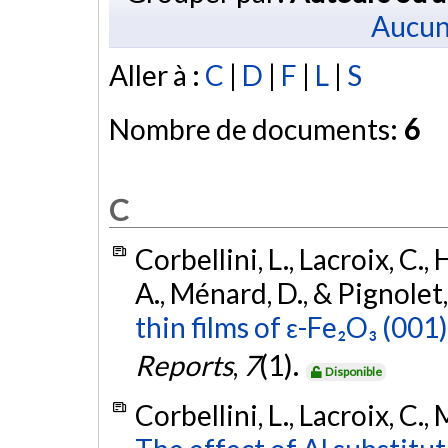
Aucun
Aller à :
C
|
D
|
F
|
L
|
S
Nombre de documents:
6
C
Corbellini, L., Lacroix, C.,
A., Ménard, D., & Pignolet
thin films of ɛ-Fe₂O₃ (00
Reports
,
7
(1).
Disponible
Corbellini, L., Lacroix, C.,