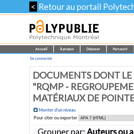
<
Retour au portail Polyte
Accueil
À propos
Déposer
Parcourir
Se connecter
DOCUMENTS DONT LE 
"RQMP - REGROUPEME
MATÉRIAUX DE POINTE
Monter d'un niveau
Pour citer ou exporter
Grouper par:
Auteurs ou a