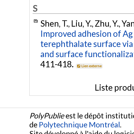
S
Shen, T., Liu, Y., Zhu, Y., Y
Improved adhesion of Ag 
terephthalate surface vi
and surface functionaliza
411-418.
Lien externe
Liste prod
PolyPublie
est le dépôt institut
de
Polytechnique Montréal
.
Site développé à l'aide du logicie