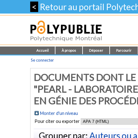
<
Retour au portail Polyte
Accueil
À propos
Déposer
Parcourir
Se connecter
DOCUMENTS DONT LE 
"PEARL - LABORATOIR
EN GÉNIE DES PROCÉD
Monter d'un niveau
Pour citer ou exporter
Grouper par:
Auteurs ou a