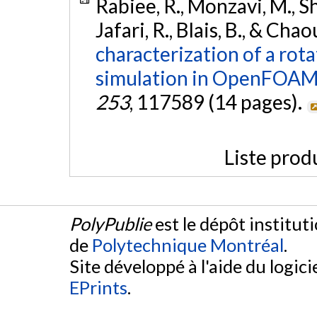
Rabiee, R., Monzavi, M., Sh
Jafari, R., Blais, B., & Chao
characterization of a ro
simulation in OpenFOAM
253
, 117589 (14 pages).
Liste prod
PolyPublie
est le dépôt institut
de
Polytechnique Montréal
.
Site développé à l'aide du logicie
EPrints
.