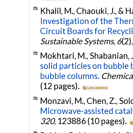
Khalil, M., Chaouki, J., & H
Investigation of the The
Circuit Boards for Recycl
Sustainable Systems
,
6
(2)
Mokhtari, M., Shabanian, J
solid particles on bubble
bubble columns.
Chemical
(12 pages).
Lien externe
Monzavi, M., Chen, Z., Solo
Microwave-assisted cataly
320
, 123886 (10 pages).