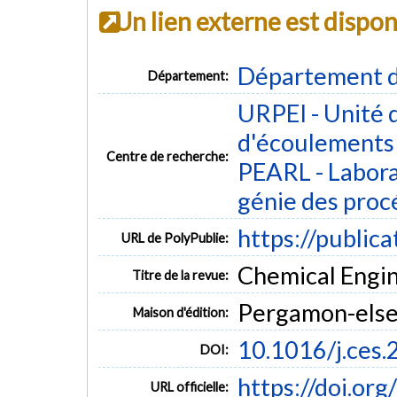
Un lien externe est dispo
Département d
Département:
URPEI - Unité 
d'écoulements 
Centre de recherche:
PEARL - Labora
génie des proc
https://public
URL de PolyPublie:
Chemical Engin
Titre de la revue:
Pergamon-elsev
Maison d'édition:
10.1016/j.ces
DOI:
https://doi.or
URL officielle: