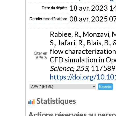
18 avr. 2023 1
Date du dépôt:
08 avr. 2025 0
Dernière modification:
Rabiee, R., Monzavi, M
S., Jafari, R., Blais, 
flow characterization
Citer en
APA 7:
CFD simulation in 
Science
,
253
, 117589
https://doi.org/10.1
Statistiques
Actions réservées au pers