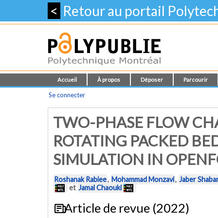
<
Retour au portail Polyte
Accueil
À propos
Déposer
Parcourir
Se connecter
TWO-PHASE FLOW CHA
ROTATING PACKED BE
SIMULATION IN OPEN
Roshanak Rabiee
,
Mohammad Monzavi
,
Jaber Shaba
et
Jamal Chaouki
Article de revue (2022)