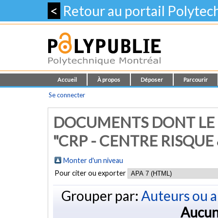
<
Retour au portail Polyte
Accueil
À propos
Déposer
Parcourir
Se connecter
DOCUMENTS DONT LE 
"CRP - CENTRE RISQU
Monter d'un niveau
Pour citer ou exporter
Grouper par:
Auteurs ou a
Aucun