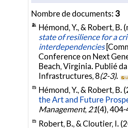
Nombre de documents:
3
Hémond, Y., & Robert, B.
state of resilience for a cr
interdependencies
[Comm
Conference on Next Gener
Beach, Virginia. Publié da
Infrastructures, 8
(2-3)
.
L
Hémond, Y., & Robert, B. 
the Art and Future Prospe
Management
,
21
(4), 404
Robert, B., & Cloutier, I. (