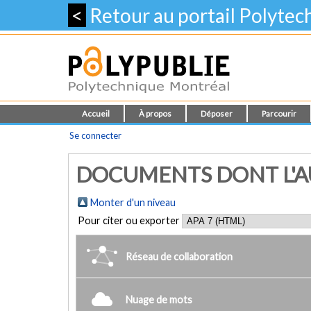
<
Retour au portail Polyte
Accueil
À propos
Déposer
Parcourir
Se connecter
DOCUMENTS DONT L'AU
Monter d'un niveau
Pour citer ou exporter
Réseau de collaboration
Nuage de mots