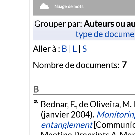
Nuage de mots
Grouper par:
Auteurs ou au
type de docume
Aller à :
B
|
L
|
S
Nombre de documents:
7
B
Bednar, F., de Oliveira, M. H
(janvier 2004).
Monitoring
entanglement
[Communica
Meeting Preprints A, Mon