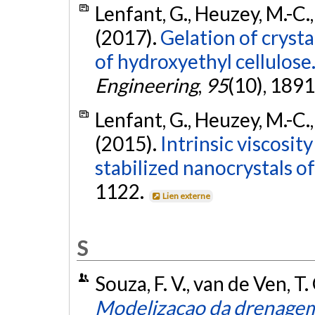
Lenfant, G., Heuzey, M.-C.,
(2017).
Gelation of crysta
of hydroxyethyl cellulose
Engineering
,
95
(10), 189
Lenfant, G., Heuzey, M.-C.,
(2015).
Intrinsic viscosit
stabilized nanocrystals of
1122.
Lien externe
S
Souza, F. V., van de Ven, T. 
Modelizaçao da drenagem