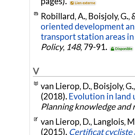
pages).
Lien externe
Robillard, A., Boisjoly, G.,
oriented development and 
transport station areas i
Policy
,
148
, 79-91.
Disponible
V
van Lierop, D., Boisjoly, G.
(2018).
Evolution in land
Planning knowledge and 
van Lierop, D., Langlois, M.
(2015).
Certificat cycliste