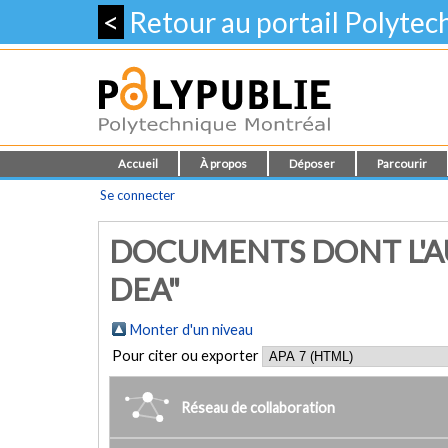
<
Retour au portail Polyte
Accueil
À propos
Déposer
Parcourir
Se connecter
DOCUMENTS DONT L'AU
DEA"
Monter d'un niveau
Pour citer ou exporter
Réseau de collaboration