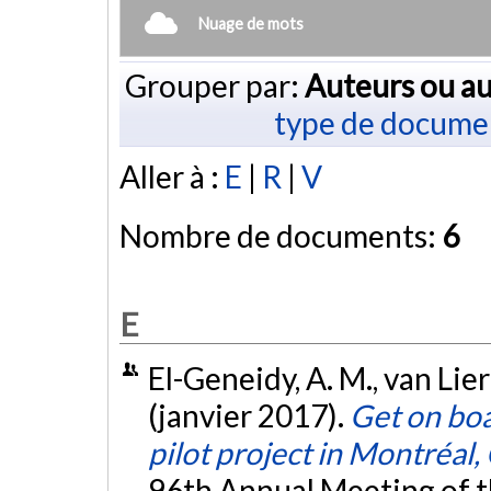
Nuage de mots
Grouper par:
Auteurs ou au
type de docume
Aller à :
E
|
R
|
V
Nombre de documents:
6
E
El-Geneidy, A. M., van Liero
(janvier 2017).
Get on boa
pilot project in Montréal
96th Annual Meeting of t