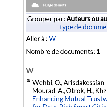
Nuage de mots
Grouper par:
Auteurs ou au
type de docume
Aller à :
W
Nombre de documents:
1
W
Wehbi, O., Arisdakessian, S
Mourad, A., Otrok, H., Khza
Enhancing Mutual Trustw
for Data-Rich Smart Citie