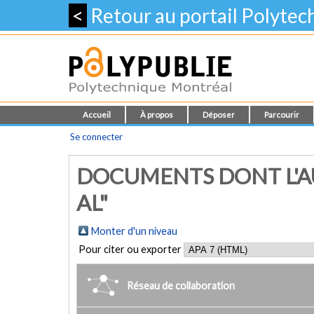
<
Retour au portail Polyte
Accueil
À propos
Déposer
Parcourir
Se connecter
DOCUMENTS DONT L'AU
AL"
Monter d'un niveau
Pour citer ou exporter
Réseau de collaboration