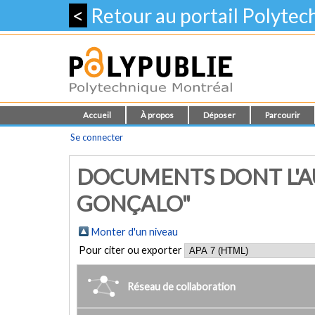
<
Retour au portail Polyte
Accueil
À propos
Déposer
Parcourir
Se connecter
DOCUMENTS DONT L'AU
GONÇALO"
Monter d'un niveau
Pour citer ou exporter
Réseau de collaboration