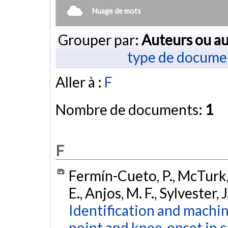
Nuage de mots
Grouper par:
Auteurs ou au
type de docume
Aller à :
F
Nombre de documents:
1
F
Fermín-Cueto, P., McTurk,
E., Anjos, M. F., Sylvester, 
Identification and machin
point and knee-onset in c